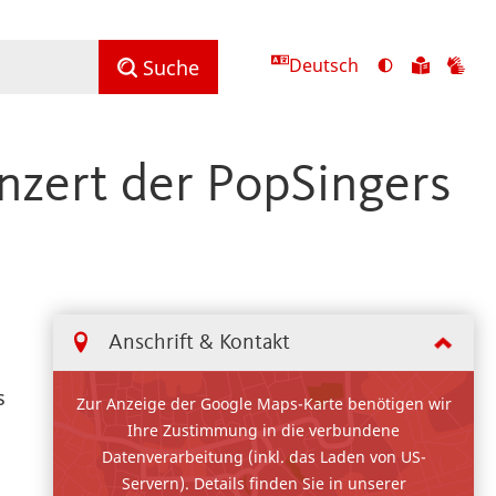
Deutsch
Ansicht
Zu
Zu
Suche
mit
den
de
hohem
Inhalte
Inh
Kontrast
in
in
nzert der PopSingers
umschalten
leichter
Geb
Sprach
Anschrift & Kontakt
s
Zur Anzeige der Google Maps-Karte benötigen wir
Ihre Zustimmung in die verbundene
Datenverarbeitung (inkl. das Laden von US-
Servern). Details finden Sie in unserer