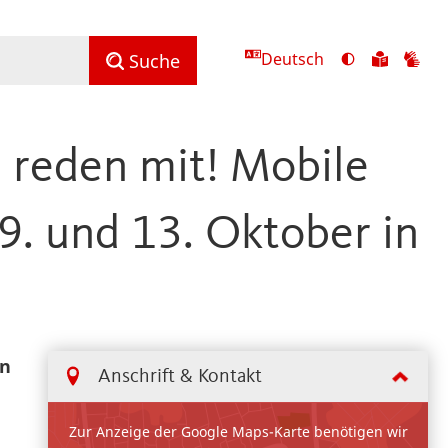
Deutsch
Ansicht
Zu
Zu
Suche
mit
den
de
hohem
Inhalte
Inh
Kontrast
in
in
 reden mit! Mobile
umschalten
leichter
Geb
Sprach
9. und 13. Oktober in
in
Anschrift & Kontakt
Zur Anzeige der Google Maps-Karte benötigen wir