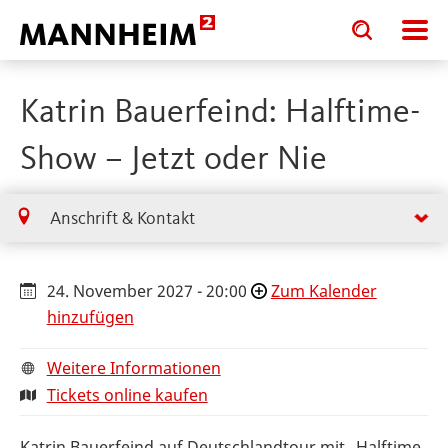
Toggle
Toggle
search
search
input
input
form
Katrin Bauerfeind: Halftime-
Show – Jetzt oder Nie
Anschrift & Kontakt
24. November 2027 - 20:00
Zum Kalender
hinzufügen
Weitere Informationen
Tickets online kaufen
Katrin Bauerfeind auf Deutschlandtour mit „Halftime