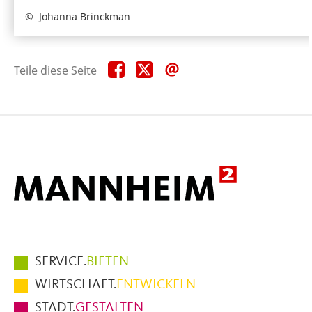
Johanna Brinckman
Teile
Teile
Teile
Teile diese Seite
diese
diese
diese
Seite
Seite
Seite
auf
auf
per
Facebook
X
E-
Mail
Hauptmenüpunkte
SERVICE.
BIETEN
im
WIRTSCHAFT.
ENTWICKELN
Fußbereich
STADT.
GESTALTEN