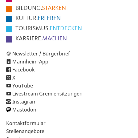
der
BILDUNG.
STÄRKEN
Seite
KULTUR.
ERLEBEN
TOURISMUS.
ENTDECKEN
KARRIERE.
MACHEN
Newsletter / Bürgerbrief
Mannheim-App
Facebook
X
YouTube
Livestream Gremiensitzungen
Instagram
Mastodon
Sekundärnavigation
Kontaktformular
im
Stellenangebote