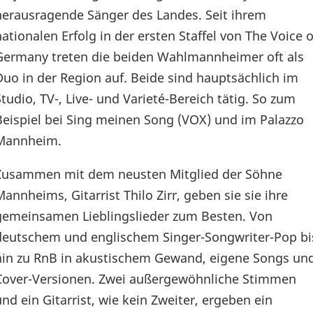
herausragende Sänger des Landes. Seit ihrem
nationalen Erfolg in der ersten Staffel von The Voice o
Germany treten die beiden Wahlmannheimer oft als
Duo in der Region auf. Beide sind hauptsächlich im
Studio, TV-, Live- und Varieté-Bereich tätig. So zum
Beispiel bei Sing meinen Song (VOX) und im Palazzo
Mannheim.
Zusammen mit dem neusten Mitglied der Söhne
Mannheims, Gitarrist Thilo Zirr, geben sie sie ihre
gemeinsamen Lieblingslieder zum Besten. Von
deutschem und englischem Singer-Songwriter-Pop bi
hin zu RnB in akustischem Gewand, eigene Songs un
Cover-Versionen. Zwei außergewöhnliche Stimmen
und ein Gitarrist, wie kein Zweiter, ergeben ein