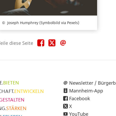
Joseph Humphrey (Symbolbild via Pexels)
Teile
Teile
Teile
eile diese Seite
diese
diese
diese
Seite
Seite
Seite
auf
auf
per
Facebook
X
E-
Mail
üpunkte
Newsletter / Bürgerb
E.
BIETEN
Mannheim-App
CHAFT.
ENTWICKELN
h
Facebook
GESTALTEN
X
NG.
STÄRKEN
YouTube