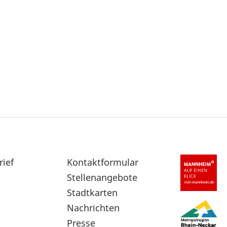
rief
Sekundärnavigation
Kontaktformular
im
Stellenangebote
Fußbereich
Stadtkarten
Nachrichten
Presse