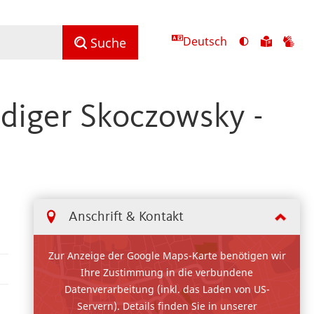
Deutsch
Ansicht
Zu
Zu
Suche
mit
den
de
hohem
Inhalte
Inh
Kontrast
in
in
üdiger Skoczowsky -
umschalten
leichter
Geb
Sprach
Anschrift & Kontakt
Zur Anzeige der Google Maps-Karte benötigen wir
Ihre Zustimmung in die verbundene
Datenverarbeitung (inkl. das Laden von US-
Servern). Details finden Sie in unserer