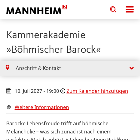
Toggle
Toggle
search
search
input
input
form
Kammerakademie
»Böhmischer Barock«
Anschrift & Kontakt
10. Juli 2027 - 19:00
Zum Kalender hinzufügen
Weitere Informationen
Barocke Lebensfreude trifft auf böhmische
Melancholie – was sich zunächst nach einem
perfekten Match anhört, ist dem heutigen Publikum