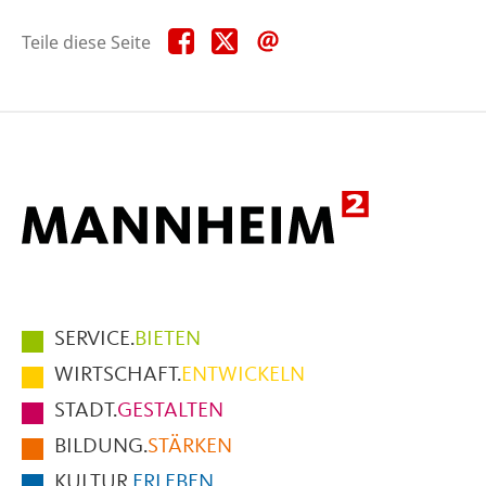
Teile
Teile
Teile
Teile diese Seite
diese
diese
diese
Seite
Seite
Seite
auf
auf
per
Facebook
X
E-
Mail
Hauptmenüpunkte
SERVICE.
BIETEN
im
WIRTSCHAFT.
ENTWICKELN
Fußbereich
STADT.
GESTALTEN
der
BILDUNG.
STÄRKEN
Seite
KULTUR.
ERLEBEN