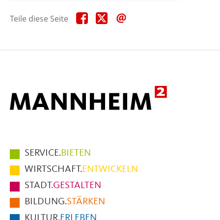
Teile
Teile
Teile
Teile diese Seite
diese
diese
diese
Seite
Seite
Seite
auf
auf
per
Facebook
X
E-
Mail
Hauptmenüpunkte
SERVICE.
BIETEN
im
WIRTSCHAFT.
ENTWICKELN
Fußbereich
STADT.
GESTALTEN
der
BILDUNG.
STÄRKEN
Seite
KULTUR.
ERLEBEN