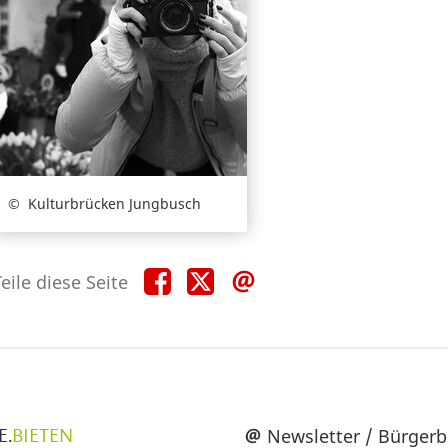
Kulturbrücken Jungbusch
Teile
Teile
Teile
eile diese Seite
diese
diese
diese
Seite
Seite
Seite
auf
auf
per
Facebook
X
E-
Mail
üpunkte
Newsletter / Bürgerb
E.
BIETEN