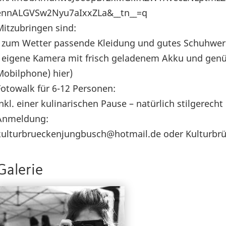
ennALGVSw2Nyu7aIxxZLa&__tn__=q
Mitzubringen sind:
- zum Wetter passende Kleidung und gutes Schuhwer
- eigene Kamera mit frisch geladenem Akku und genü
Mobilphone) hier)
Fotowalk für 6-12 Personen:
inkl. einer kulinarischen Pause – natürlich stilgerecht
Anmeldung:
kulturbrueckenjungbusch@hotmail.de oder Kulturbr
Galerie