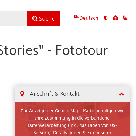
Deutsch
Ansicht
Zu
Zu
Suche
mit
den
de
hohem
Inhalte
Inh
Kontrast
in
in
tories" - Fototour
umschalten
leichter
Geb
Sprach
Anschrift & Kontakt
Zur Anzeige der Google Maps-Karte benötigen wir
Ihre Zustimmung in die verbundene
Datenverarbeitung (inkl. das Laden von US-
Servern). Details finden Sie in unserer