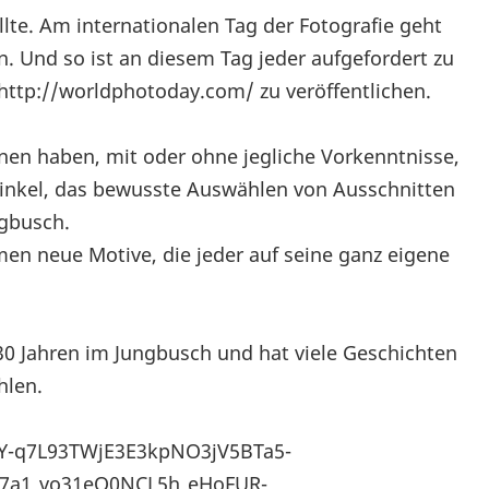
llte. Am internationalen Tag der Fotografie geht
n. Und so ist an diesem Tag jeder aufgefordert zu
 http://worldphotoday.com/ zu veröffentlichen.
rnen haben, mit oder ohne jegliche Vorkenntnisse,
inkel, das bewusste Auswählen von Ausschnitten
ngbusch.
en neue Motive, die jeder auf seine ganz eigene
30 Jahren im Jungbusch und hat viele Geschichten
hlen.
TY-q7L93TWjE3E3kpNO3jV5BTa5-
7a1_vo31eO0NCL5h_eHoFUR-