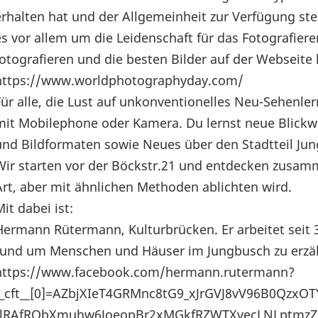
erhalten hat und der Allgemeinheit zur Verfügung ste
es vor allem um die Leidenschaft für das Fotografiere
fotografieren und die besten Bilder auf der Webseite
https://www.worldphotographyday.com/
Für alle, die Lust auf unkonventionelles Neu-Sehenle
mit Mobilephone oder Kamera. Du lernst neue Blickw
und Bildformaten sowie Neues über den Stadtteil Ju
Wir starten vor der Böckstr.21 und entdecken zusamm
Art, aber mit ähnlichen Methoden ablichten wird.
it dabei ist:
Hermann Rütermann, Kulturbrücken. Er arbeitet seit 
rund um Menschen und Häuser im Jungbusch zu erzä
https://www.facebook.com/hermann.rutermann?
__cft__[0]=AZbjXIeT4GRMnc8tG9_xJrGVJ8vV96B0QzxO
rlRAfRObXmuhw6JoeopBr2xMGkfRZWTXvecLNLptmzZ