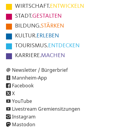
im
WIRTSCHAFT.
ENTWICKELN
Fußbereich
STADT.
GESTALTEN
der
BILDUNG.
STÄRKEN
Seite
KULTUR.
ERLEBEN
TOURISMUS.
ENTDECKEN
KARRIERE.
MACHEN
Newsletter / Bürgerbrief
Mannheim-App
Facebook
X
YouTube
Livestream Gremiensitzungen
Instagram
Mastodon