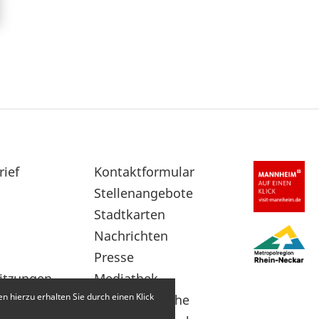
rief
Sekundärnavigation
Kontaktformular
im
Stellenangebote
Fußbereich
Stadtkarten
Nachrichten
Presse
itzungen
Mediathek
 hierzu erhalten Sie durch einen Klick
Leichte Sprache