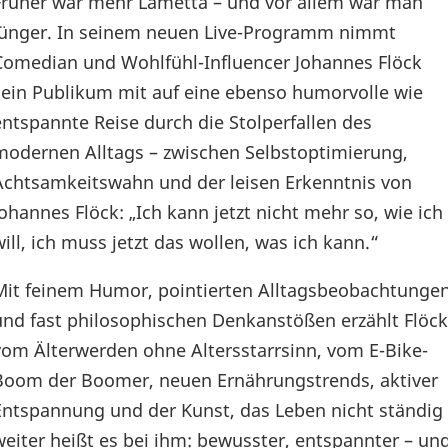
Früher war mehr Lametta – und vor allem war man
jünger. In seinem neuen Live-Programm nimmt
Comedian und Wohlfühl-Influencer Johannes Flöck
sein Publikum mit auf eine ebenso humorvolle wie
entspannte Reise durch die Stolperfallen des
modernen Alltags – zwischen Selbstoptimierung,
Achtsamkeitswahn und der leisen Erkenntnis von
Johannes Flöck: „Ich kann jetzt nicht mehr so, wie ich
will, ich muss jetzt das wollen, was ich kann.“
Mit feinem Humor, pointierten Alltagsbeobachtunge
und fast philosophischen Denkanstößen erzählt Flöck
vom Älterwerden ohne Altersstarrsinn, vom E-Bike-
Boom der Boomer, neuen Ernährungstrends, aktiver
Entspannung und der Kunst, das Leben nicht ständig v
weiter heißt es bei ihm: bewusster, entspannter – und