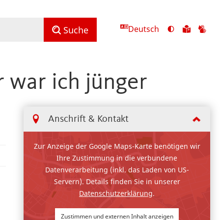
Deutsch
Ansicht
Zu
Zu
Suche
mit
den
de
hohem
Inhalte
Inh
Kontrast
in
in
r war ich jünger
umschalten
leichter
Geb
Sprach
Anschrift & Kontakt
Zur Anzeige der Google Maps-Karte benötigen wir
Ihre Zustimmung in die verbundene
Datenverarbeitung (inkl. das Laden von US-
Servern). Details finden Sie in unserer
Datenschutzerklärung
.
Zustimmen und externen Inhalt anzeigen