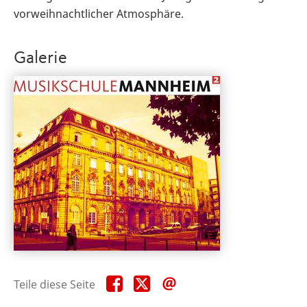
vorweihnachtlicher Atmosphäre.
Galerie
Teile
Teile
Teile
Teile diese Seite
diese
diese
diese
Seite
Seite
Seite