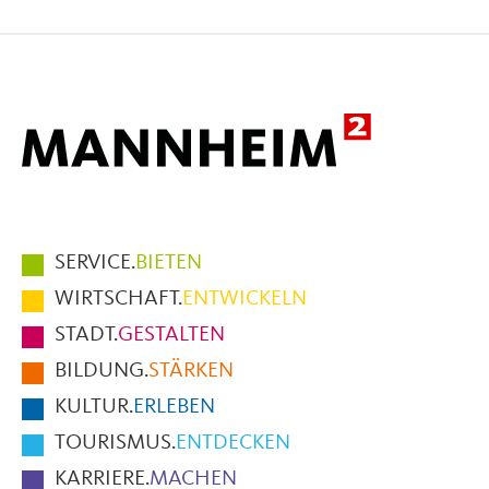
auf
auf
per
Facebook
X
E-
Mail
Hauptmenüpunkte
SERVICE.
BIETEN
im
WIRTSCHAFT.
ENTWICKELN
Fußbereich
STADT.
GESTALTEN
der
BILDUNG.
STÄRKEN
Seite
KULTUR.
ERLEBEN
TOURISMUS.
ENTDECKEN
KARRIERE.
MACHEN