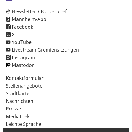
Newsletter / Bürgerbrief
Mannheim-App
Facebook
X
YouTube
Livestream Gremiensitzungen
Instagram
Mastodon
Sekundärnavigation
Kontaktformular
im
Stellenangebote
Fußbereich
Stadtkarten
Nachrichten
Presse
Mediathek
Leichte Sprache
Gebärdensprache