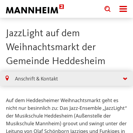
Toggle
Toggle
search
search
input
input
form
JazzLight auf dem
Weihnachtsmarkt der
Gemeinde Heddesheim
Anschrift & Kontakt
Auf dem Heddesheimer Weihnachtsmarkt geht es
nicht nur besinnlich zu: Das Jazz-Ensemble „JazzLight“
der Musikschule Heddesheim (Außenstelle der
Musikschule Mannheim) groovt und swingt unter der
Leitung von Olaf Schönborn Jazziges und Funkiges in