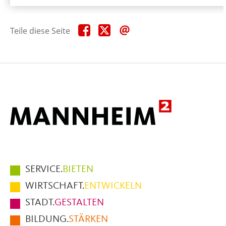
Teile
Teile
Teile
Teile diese Seite
diese
diese
diese
Seite
Seite
Seite
auf
auf
per
Facebook
X
E-
Mail
Hauptmenüpunkte
SERVICE.
BIETEN
im
WIRTSCHAFT.
ENTWICKELN
Fußbereich
STADT.
GESTALTEN
der
BILDUNG.
STÄRKEN
Seite