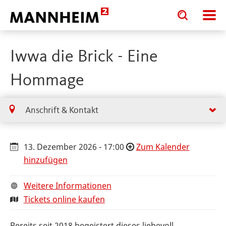
Toggle
Toggle
search
search
input
input
form
Iwwa die Brick - Eine
Hommage
Anschrift & Kontakt
13. Dezember 2026 - 17:00
Zum Kalender
hinzufügen
Weitere Informationen
Tickets online kaufen
Bereits seit 2018 begeistert dieses liebevoll