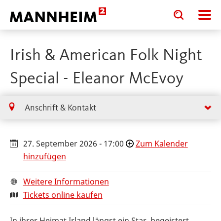
Toggle
Toggle
search
search
input
input
form
Irish & American Folk Night
Special - Eleanor McEvoy
Anschrift & Kontakt
27. September 2026 - 17:00
Zum Kalender
hinzufügen
Weitere Informationen
Tickets online kaufen
In ihrer Heimat Irland längst ein Star, begeistert