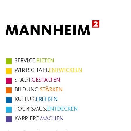
Mail
Hauptmenüpunkte
SERVICE.
BIETEN
im
WIRTSCHAFT.
ENTWICKELN
Fußbereich
STADT.
GESTALTEN
der
BILDUNG.
STÄRKEN
Seite
KULTUR.
ERLEBEN
TOURISMUS.
ENTDECKEN
KARRIERE.
MACHEN