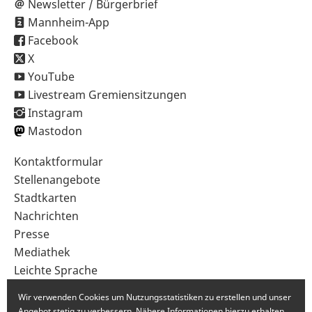
Newsletter / Bürgerbrief
Mannheim-App
Facebook
X
YouTube
Livestream Gremiensitzungen
Instagram
Mastodon
Sekundärnavigation
Kontaktformular
im
Stellenangebote
Fußbereich
Stadtkarten
Nachrichten
Presse
Mediathek
Leichte Sprache
Gebärdensprache
Wir verwenden Cookies um Nutzungsstatistiken zu erstellen und unser
Angebot stetig zu verbessern. Nähere Informationen hierzu erhalten