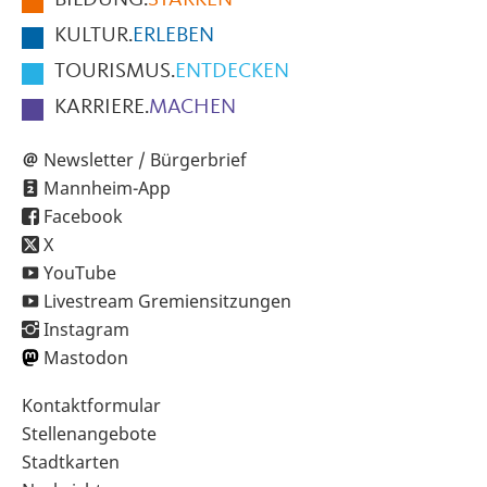
Seite
KULTUR.
ERLEBEN
TOURISMUS.
ENTDECKEN
KARRIERE.
MACHEN
Newsletter / Bürgerbrief
Mannheim-App
Facebook
X
YouTube
Livestream Gremiensitzungen
Instagram
Mastodon
Sekundärnavigation
Kontaktformular
im
Stellenangebote
Fußbereich
Stadtkarten