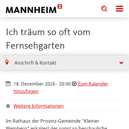
Toggle
Toggle
search
search
input
input
form
Ich träum so oft vom
Fernsehgarten
Anschrift & Kontakt
18. Dezember 2026 - 20:00
Zum Kalender
hinzufügen
Weitere Informationen
Im Rathaus der Provinz-Gemeinde "Kleiner
Weinberg" eskaliert der sonst so beschauliche