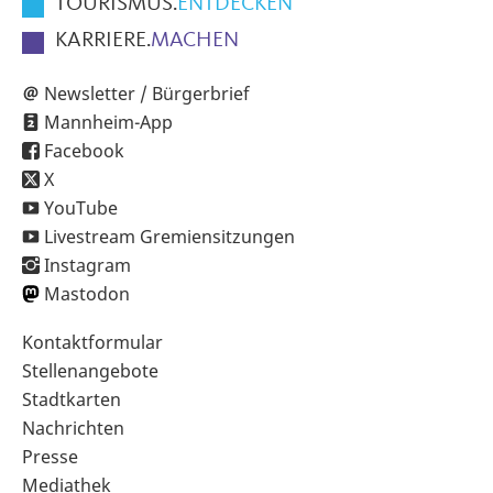
TOURISMUS.
ENTDECKEN
KARRIERE.
MACHEN
Newsletter / Bürgerbrief
Mannheim-App
Facebook
X
YouTube
Livestream Gremiensitzungen
Instagram
Mastodon
Sekundärnavigation
Kontaktformular
im
Stellenangebote
Fußbereich
Stadtkarten
Nachrichten
Presse
Mediathek