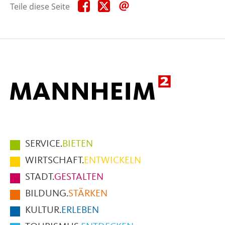
Teile
Teile
Teile
Teile diese Seite
diese
diese
diese
Seite
Seite
Seite
auf
auf
per
Facebook
X
E-
Mail
Hauptmenüpunkte
SERVICE.
BIETEN
im
WIRTSCHAFT.
ENTWICKELN
Fußbereich
STADT.
GESTALTEN
der
BILDUNG.
STÄRKEN
Seite
KULTUR.
ERLEBEN