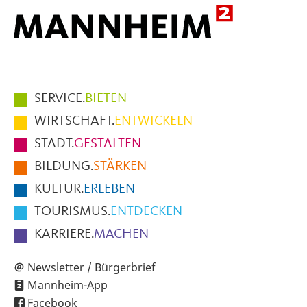
Hauptmenüpunkte
SERVICE.
BIETEN
im
WIRTSCHAFT.
ENTWICKELN
Fußbereich
STADT.
GESTALTEN
der
BILDUNG.
STÄRKEN
Seite
KULTUR.
ERLEBEN
TOURISMUS.
ENTDECKEN
KARRIERE.
MACHEN
Newsletter / Bürgerbrief
Mannheim-App
Facebook