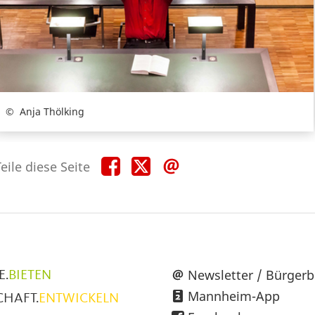
Anja Thölking
Teile
Teile
Teile
eile diese Seite
diese
diese
diese
Seite
Seite
Seite
auf
auf
per
Facebook
X
E-
Mail
üpunkte
Newsletter / Bürgerb
E.
BIETEN
Mannheim-App
CHAFT.
ENTWICKELN