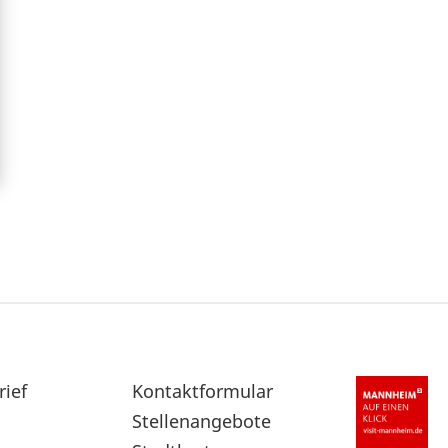
rief
Sekundärnavigation
Kontaktformular
im
Stellenangebote