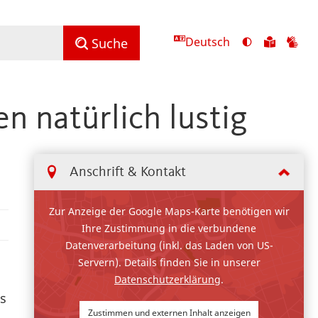
Deutsch
Ansicht
Zu
Zu
Suche
mit
den
de
hohem
Inhalte
Inh
Kontrast
in
in
n natürlich lustig
umschalten
leichter
Geb
Sprach
Anschrift & Kontakt
Zur Anzeige der Google Maps-Karte benötigen wir
Ihre Zustimmung in die verbundene
Datenverarbeitung (inkl. das Laden von US-
Servern). Details finden Sie in unserer
Datenschutzerklärung
.
as
Zustimmen und externen Inhalt anzeigen