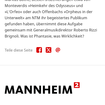
Monteverdis »Heimkehr des Odysseus« und
»L‘Orfeo« oder auch Offenbachs »Orpheus in der
Unterwelt« am NTM ihr begeistertes Publikum
gefunden haben, übernimmt diese Aufgabe
gemeinsam mit Generalmusikdirektor Roberto Rizzi
Brignoli. Was ist Phantasie, was Wirklichkeit?
Teile
Teile
Teile
Teile diese Seite
diese
diese
diese
Seite
Seite
Seite
auf
auf
per
Facebook
X
E-
Mail