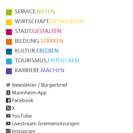
Hauptmenüpunkte
SERVICE.
BIETEN
im
WIRTSCHAFT.
ENTWICKELN
Fußbereich
STADT.
GESTALTEN
der
BILDUNG.
STÄRKEN
Seite
KULTUR.
ERLEBEN
TOURISMUS.
ENTDECKEN
KARRIERE.
MACHEN
Newsletter / Bürgerbrief
Mannheim-App
Facebook
X
YouTube
Livestream Gremiensitzungen
Instagram