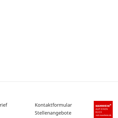
rief
Sekundärnavigation
Kontaktformular
im
Stellenangebote