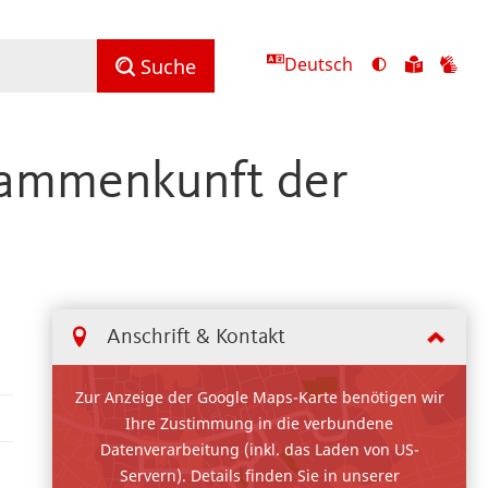
Deutsch
Ansicht
Zu
Zu
Suche
mit
den
de
hohem
Inhalte
Inh
Kontrast
in
in
sammenkunft der
umschalten
leichter
Geb
Sprach
Anschrift & Kontakt
Zur Anzeige der Google Maps-Karte benötigen wir
Ihre Zustimmung in die verbundene
Datenverarbeitung (inkl. das Laden von US-
Servern). Details finden Sie in unserer