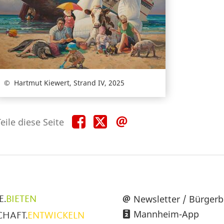
Hartmut Kiewert, Strand IV, 2025
Teile
Teile
Teile
eile diese Seite
diese
diese
diese
Seite
Seite
Seite
auf
auf
per
Facebook
X
E-
Mail
üpunkte
Newsletter / Bürgerb
E.
BIETEN
Mannheim-App
CHAFT.
ENTWICKELN