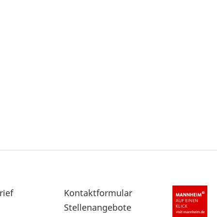
rief
Sekundärnavigation
Kontaktformular
im
Stellenangebote