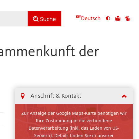
Deutsch
Ansicht
Zu
Zu
Suche
mit
den
de
hohem
Inhalte
Inh
Kontrast
in
in
sammenkunft der
umschalten
leichter
Geb
Sprach
Anschrift & Kontakt
Zur Anzeige der Google Maps-Karte benötigen wir
Ihre Zustimmung in die verbundene
Datenverarbeitung (inkl. das Laden von US-
Servern). Details finden Sie in unserer