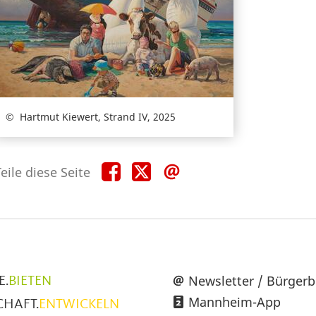
Hartmut Kiewert, Strand IV, 2025
Teile
Teile
Teile
eile diese Seite
diese
diese
diese
Seite
Seite
Seite
auf
auf
per
Facebook
X
E-
Mail
üpunkte
Newsletter / Bürgerb
E.
BIETEN
Mannheim-App
CHAFT.
ENTWICKELN