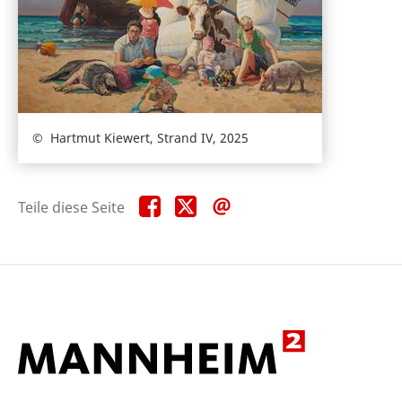
Hartmut Kiewert, Strand IV, 2025
Teile
Teile
Teile
Teile diese Seite
diese
diese
diese
Seite
Seite
Seite
auf
auf
per
Facebook
X
E-
Mail