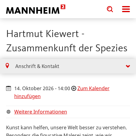
Toggle
Toggle
search
search
input
input
form
Hartmut Kiewert -
Zusammenkunft der Spezies
Anschrift & Kontakt
14. Oktober 2026 - 14:00
Zum Kalender
hinzufügen
Weitere Informationen
Kunst kann helfen, unsere Welt besser zu verstehen.
Besonders die figurative Malerei zeigt, wie wir