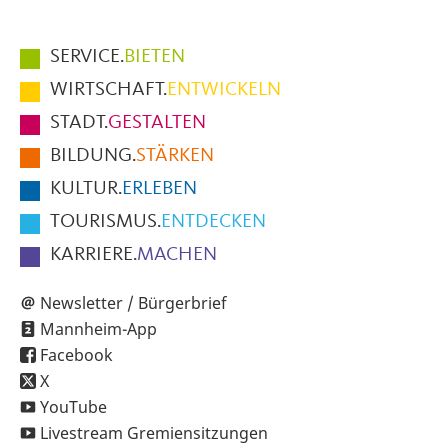
Hauptmenüpunkte
SERVICE.
BIETEN
im
WIRTSCHAFT.
ENTWICKELN
Fußbereich
STADT.
GESTALTEN
der
BILDUNG.
STÄRKEN
Seite
KULTUR.
ERLEBEN
TOURISMUS.
ENTDECKEN
KARRIERE.
MACHEN
Newsletter / Bürgerbrief
Mannheim-App
Facebook
X
YouTube
Livestream Gremiensitzungen