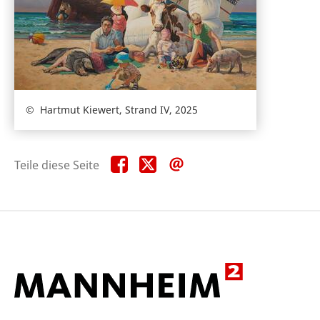
Hartmut Kiewert, Strand IV, 2025
Teile
Teile
Teile
Teile diese Seite
diese
diese
diese
Seite
Seite
Seite
auf
auf
per
Facebook
X
E-
Mail