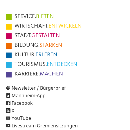
Hauptmenüpunkte
SERVICE.
BIETEN
im
WIRTSCHAFT.
ENTWICKELN
Fußbereich
STADT.
GESTALTEN
der
BILDUNG.
STÄRKEN
Seite
KULTUR.
ERLEBEN
TOURISMUS.
ENTDECKEN
KARRIERE.
MACHEN
Newsletter / Bürgerbrief
Mannheim-App
Facebook
X
YouTube
Livestream Gremiensitzungen