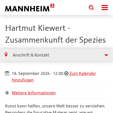
Toggle
Toggle
search
search
input
input
form
Hartmut Kiewert -
Zusammenkunft der Spezies
Anschrift & Kontakt
18. September 2026 - 12:00
Zum Kalender
hinzufügen
Weitere Informationen
Kunst kann helfen, unsere Welt besser zu verstehen.
Besonders die figurative Malerei zeigt, wie wir