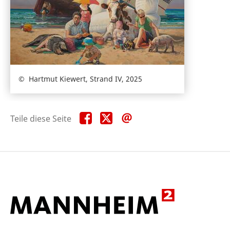
Hartmut Kiewert, Strand IV, 2025
Teile
Teile
Teile
Teile diese Seite
diese
diese
diese
Seite
Seite
Seite
auf
auf
per
Facebook
X
E-
Mail