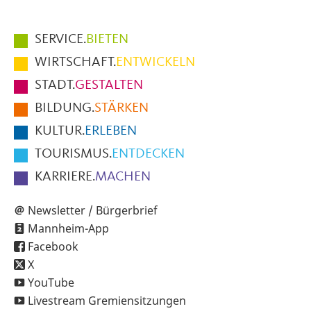
Hauptmenüpunkte
SERVICE.
BIETEN
im
WIRTSCHAFT.
ENTWICKELN
Fußbereich
STADT.
GESTALTEN
der
BILDUNG.
STÄRKEN
Seite
KULTUR.
ERLEBEN
TOURISMUS.
ENTDECKEN
KARRIERE.
MACHEN
Newsletter / Bürgerbrief
Mannheim-App
Facebook
X
YouTube
Livestream Gremiensitzungen