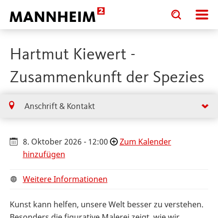
Toggle
Toggle
search
search
input
input
form
Hartmut Kiewert -
Zusammenkunft der Spezies
Anschrift & Kontakt
8. Oktober 2026 - 12:00
Zum Kalender
hinzufügen
Weitere Informationen
Kunst kann helfen, unsere Welt besser zu verstehen.
Besonders die figurative Malerei zeigt, wie wir