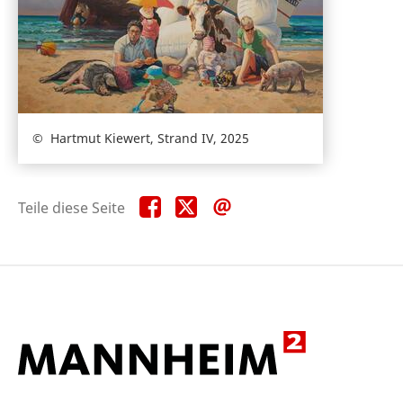
Hartmut Kiewert, Strand IV, 2025
Teile
Teile
Teile
Teile diese Seite
diese
diese
diese
Seite
Seite
Seite
auf
auf
per
Facebook
X
E-
Mail