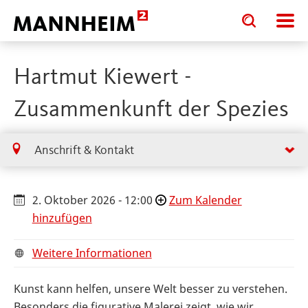
Toggle
Toggle
search
search
input
input
form
Hartmut Kiewert -
Zusammenkunft der Spezies
Anschrift & Kontakt
2. Oktober 2026 - 12:00
Zum Kalender
hinzufügen
Weitere Informationen
Kunst kann helfen, unsere Welt besser zu verstehen.
Besonders die figurative Malerei zeigt, wie wir