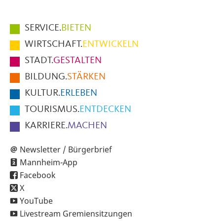
Hauptmenüpunkte
SERVICE.
BIETEN
im
WIRTSCHAFT.
ENTWICKELN
Fußbereich
STADT.
GESTALTEN
der
BILDUNG.
STÄRKEN
Seite
KULTUR.
ERLEBEN
TOURISMUS.
ENTDECKEN
KARRIERE.
MACHEN
Newsletter / Bürgerbrief
Mannheim-App
Facebook
X
YouTube
Livestream Gremiensitzungen