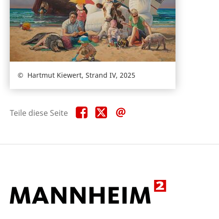
Hartmut Kiewert, Strand IV, 2025
Teile
Teile
Teile
Teile diese Seite
diese
diese
diese
Seite
Seite
Seite
auf
auf
per
Facebook
X
E-
Mail