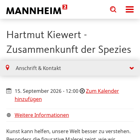
Toggle
Toggle
search
search
input
input
form
Hartmut Kiewert -
Zusammenkunft der Spezies
Anschrift & Kontakt
15. September 2026 - 12:00
Zum Kalender
hinzufügen
Weitere Informationen
Kunst kann helfen, unsere Welt besser zu verstehen.
Besonders die figurative Malerei zeigt, wie wir