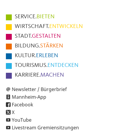
Hauptmenüpunkte
SERVICE.
BIETEN
im
WIRTSCHAFT.
ENTWICKELN
Fußbereich
STADT.
GESTALTEN
der
BILDUNG.
STÄRKEN
Seite
KULTUR.
ERLEBEN
TOURISMUS.
ENTDECKEN
KARRIERE.
MACHEN
Newsletter / Bürgerbrief
Mannheim-App
Facebook
X
YouTube
Livestream Gremiensitzungen