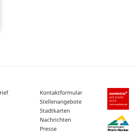
rief
Sekundärnavigation
Kontaktformular
im
Stellenangebote
Fußbereich
Stadtkarten
Nachrichten
Presse