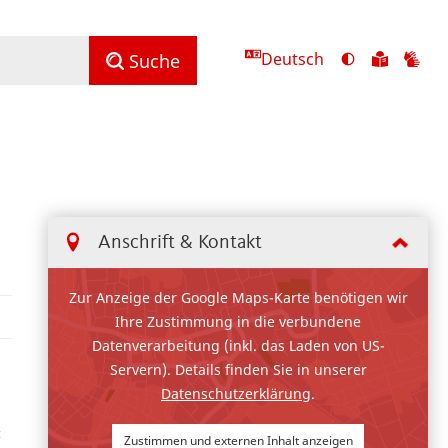
Deutsch
Ansicht
Zu
Zu
Suche
mit
den
de
hohem
Inhalte
Inh
Kontrast
in
in
umschalten
leichter
Geb
Sprach
Anschrift & Kontakt
Zur Anzeige der Google Maps-Karte benötigen wir
Ihre Zustimmung in die verbundene
Datenverarbeitung (inkl. das Laden von US-
Servern). Details finden Sie in unserer
Datenschutzerklärung
.
«
Zustimmen und externen Inhalt anzeigen