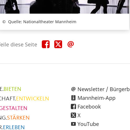
Quelle: Nationaltheater Mannheim
Teile
Teile
Teile
eile diese Seite
diese
diese
diese
Seite
Seite
Seite
auf
auf
per
Facebook
X
E-
Mail
üpunkte
Newsletter / Bürgerb
E.
BIETEN
Mannheim-App
CHAFT.
ENTWICKELN
h
Facebook
GESTALTEN
X
NG.
STÄRKEN
YouTube
.
ERLEBEN