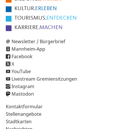
KULTUR.
ERLEBEN
TOURISMUS.
ENTDECKEN
KARRIERE.
MACHEN
Newsletter / Bürgerbrief
Mannheim-App
Facebook
X
YouTube
Livestream Gremiensitzungen
Instagram
Mastodon
Sekundärnavigation
Kontaktformular
im
Stellenangebote
Fußbereich
Stadtkarten
Nachrichten