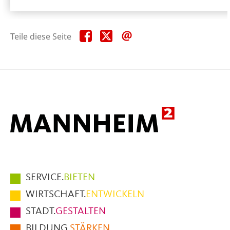
Teile
Teile
Teile
Teile diese Seite
diese
diese
diese
Seite
Seite
Seite
auf
auf
per
Facebook
X
E-
Mail
Hauptmenüpunkte
SERVICE.
BIETEN
im
WIRTSCHAFT.
ENTWICKELN
Fußbereich
STADT.
GESTALTEN
der
BILDUNG.
STÄRKEN
Seite