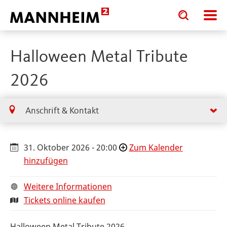
Toggle
Toggle
search
search
input
input
form
Halloween Metal Tribute
2026
Anschrift & Kontakt
31. Oktober 2026 - 20:00
Zum Kalender
hinzufügen
Weitere Informationen
Tickets online kaufen
Halloween Metal Tribute 2026