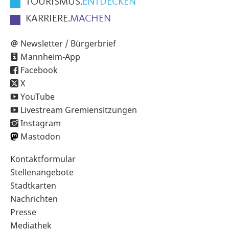
TOURISMUS.
ENTDECKEN
KARRIERE.
MACHEN
Newsletter / Bürgerbrief
Mannheim-App
Facebook
X
YouTube
Livestream Gremiensitzungen
Instagram
Mastodon
Sekundärnavigation
Kontaktformular
im
Stellenangebote
Fußbereich
Stadtkarten
Nachrichten
Presse
Mediathek