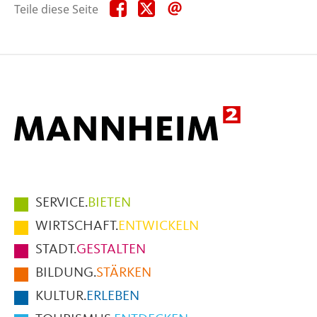
Teile
Teile
Teile
Teile diese Seite
diese
diese
diese
Seite
Seite
Seite
auf
auf
per
Facebook
X
E-
Mail
Hauptmenüpunkte
SERVICE.
BIETEN
im
WIRTSCHAFT.
ENTWICKELN
Fußbereich
STADT.
GESTALTEN
der
BILDUNG.
STÄRKEN
Seite
KULTUR.
ERLEBEN