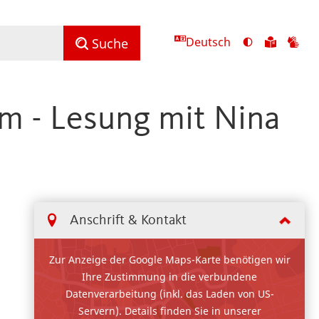
Deutsch
Ansicht
Zu
Zu
Suche
mit
den
de
hohem
Inhalte
Inh
Kontrast
in
in
m - Lesung mit Nina
umschalten
leichter
Geb
Sprach
Anschrift & Kontakt
Zur Anzeige der Google Maps-Karte benötigen wir
Ihre Zustimmung in die verbundene
Datenverarbeitung (inkl. das Laden von US-
Servern). Details finden Sie in unserer