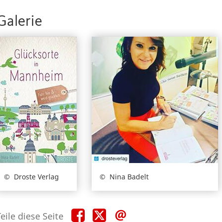
Galerie
Droste Verlag
Nina Badelt
Teile
Teile
Teile
eile diese Seite