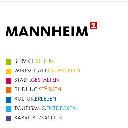
Mail
Hauptmenüpunkte
SERVICE.
BIETEN
im
WIRTSCHAFT.
ENTWICKELN
Fußbereich
STADT.
GESTALTEN
der
BILDUNG.
STÄRKEN
Seite
KULTUR.
ERLEBEN
TOURISMUS.
ENTDECKEN
KARRIERE.
MACHEN