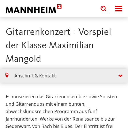
Toggle
Toggle
search
search
input
input
form
Gitarrenkonzert - Vorspiel
der Klasse Maximilian
Mangold
Anschrift & Kontakt
Es musizieren das Gitarrenensemble sowie Solisten
und Gitarrenduos mit einem bunten,
abwechslungsreichen Programm aus fünf
Jahrhunderten. Werke von der Renaissance bis zur
Gegenwart, von Bach bis Blues. Der Eintritt ist frei.