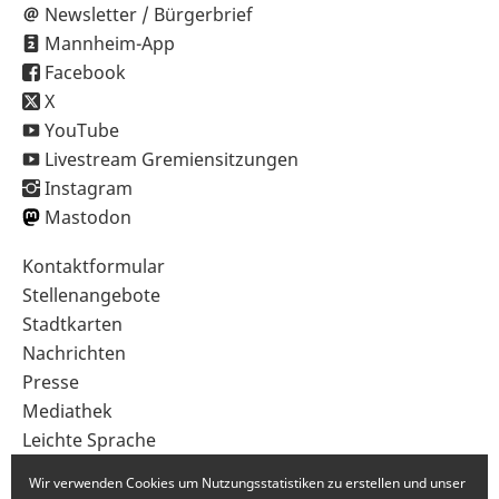
Newsletter / Bürgerbrief
Mannheim-App
Facebook
X
YouTube
Livestream Gremiensitzungen
Instagram
Mastodon
Sekundärnavigation
Kontaktformular
im
Stellenangebote
Fußbereich
Stadtkarten
Nachrichten
Presse
Mediathek
Leichte Sprache
Gebärdensprache
Wir verwenden Cookies um Nutzungsstatistiken zu erstellen und unser