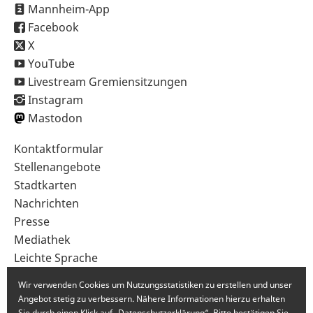
Mannheim-App
Facebook
X
YouTube
Livestream Gremiensitzungen
Instagram
Mastodon
Sekundärnavigation
Kontaktformular
im
Stellenangebote
Fußbereich
Stadtkarten
Nachrichten
Presse
Mediathek
Leichte Sprache
Gebärdensprache
Wir verwenden Cookies um Nutzungsstatistiken zu erstellen und unser
Angebot stetig zu verbessern. Nähere Informationen hierzu erhalten
Sie durch einen Klick auf „Datenschutzerklärung“. Bitte bestätigen Sie,