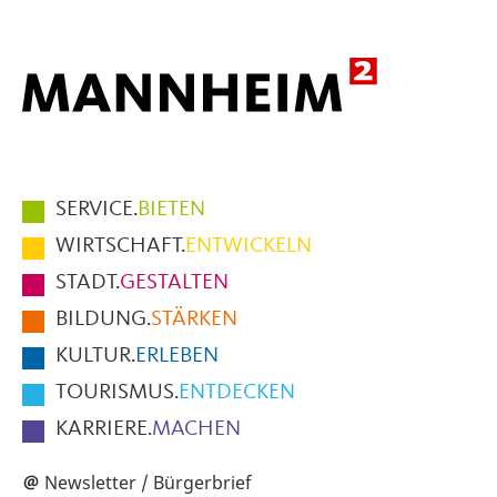
Hauptmenüpunkte
SERVICE.
BIETEN
im
WIRTSCHAFT.
ENTWICKELN
Fußbereich
STADT.
GESTALTEN
der
BILDUNG.
STÄRKEN
Seite
KULTUR.
ERLEBEN
TOURISMUS.
ENTDECKEN
KARRIERE.
MACHEN
Newsletter / Bürgerbrief