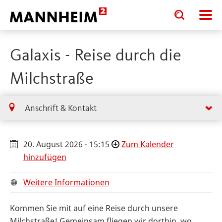
Toggle
Toggle
search
search
input
input
form
Galaxis - Reise durch die
Milchstraße
Anschrift & Kontakt
20. August 2026 - 15:15
Zum Kalender
hinzufügen
Weitere Informationen
Kommen Sie mit auf eine Reise durch unsere
Milchstraße! Gemeinsam fliegen wir dorthin, wo