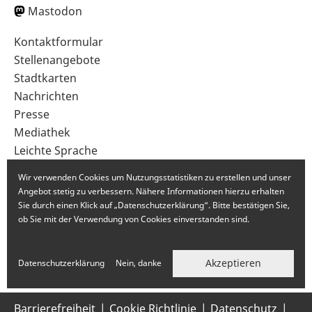
Mastodon
Sekundärnavigation
Kontaktformular
im
Stellenangebote
Fußbereich
Stadtkarten
Nachrichten
Presse
Mediathek
Leichte Sprache
Gebärdensprache
Wir verwenden Cookies um Nutzungsstatistiken zu erstellen und unser
Angebot stetig zu verbessern. Nähere Informationen hierzu erhalten
Sie durch einen Klick auf „Datenschutzerklärung“. Bitte bestätigen Sie,
ob Sie mit der Verwendung von Cookies einverstanden sind.
Akzeptieren
Datenschutzerklärung
Nein, danke
Barrierefreiheit
Cookie Richtlinie
Datenschutz