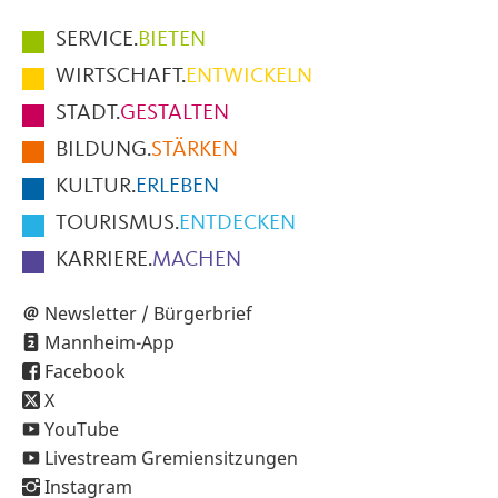
Hauptmenüpunkte
SERVICE.
BIETEN
im
WIRTSCHAFT.
ENTWICKELN
Fußbereich
STADT.
GESTALTEN
der
BILDUNG.
STÄRKEN
Seite
KULTUR.
ERLEBEN
TOURISMUS.
ENTDECKEN
KARRIERE.
MACHEN
Newsletter / Bürgerbrief
Mannheim-App
Facebook
X
YouTube
Livestream Gremiensitzungen
Instagram