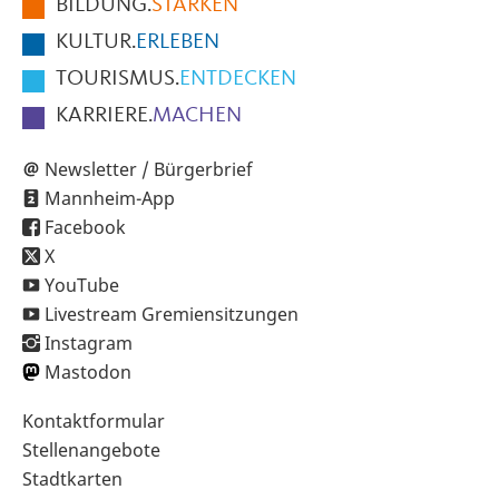
BILDUNG.
STÄRKEN
Seite
KULTUR.
ERLEBEN
TOURISMUS.
ENTDECKEN
KARRIERE.
MACHEN
Newsletter / Bürgerbrief
Mannheim-App
Facebook
X
YouTube
Livestream Gremiensitzungen
Instagram
Mastodon
Sekundärnavigation
Kontaktformular
im
Stellenangebote
Fußbereich
Stadtkarten