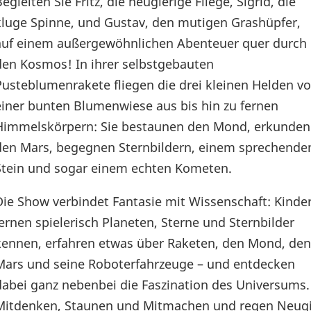
egleiten Sie Fritz, die neugierige Fliege, Sigrid, die
kluge Spinne, und Gustav, den mutigen Grashüpfer,
auf einem außergewöhnlichen Abenteuer quer durch
den Kosmos! In ihrer selbstgebauten
Pusteblumenrakete fliegen die drei kleinen Helden v
einer bunten Blumenwiese aus bis hin zu fernen
Himmelskörpern: Sie bestaunen den Mond, erkunden
den Mars, begegnen Sternbildern, einem sprechende
Stein und sogar einem echten Kometen.
Die Show verbindet Fantasie mit Wissenschaft: Kinde
lernen spielerisch Planeten, Sterne und Sternbilder
kennen, erfahren etwas über Raketen, den Mond, den
Mars und seine Roboterfahrzeuge – und entdecken
dabei ganz nebenbei die Faszination des Universums. 
Mitdenken, Staunen und Mitmachen und regen Neugier