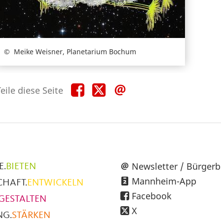
Meike Weisner, Planetarium Bochum
Teile
Teile
Teile
eile diese Seite
diese
diese
diese
Seite
Seite
Seite
auf
auf
per
Facebook
X
E-
Mail
üpunkte
Newsletter / Bürgerb
E.
BIETEN
Mannheim-App
CHAFT.
ENTWICKELN
h
Facebook
GESTALTEN
X
NG.
STÄRKEN