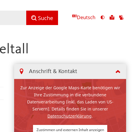
Deutsch
Ansicht
Zu
Zu
Suche
mit
den
de
hohem
Inhalte
Inh
Kontrast
in
in
eltall
umschalten
leichter
Geb
Sprach
Anschrift & Kontakt
Zur Anzeige der Google Maps-Karte benötigen wir
Ihre Zustimmung in die verbundene
Datenverarbeitung (inkl. das Laden von US-
Servern). Details finden Sie in unserer
Datenschutzerklärung
.
Zustimmen und externen Inhalt anzeigen