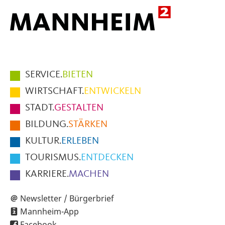
Hauptmenüpunkte
SERVICE.
BIETEN
im
WIRTSCHAFT.
ENTWICKELN
Fußbereich
STADT.
GESTALTEN
der
BILDUNG.
STÄRKEN
Seite
KULTUR.
ERLEBEN
TOURISMUS.
ENTDECKEN
KARRIERE.
MACHEN
Newsletter / Bürgerbrief
Mannheim-App
Facebook