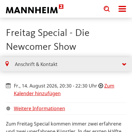
Toggle
Toggle
search
search
input
input
form
Freitag Special - Die
Newcomer Show
Anschrift & Kontakt
Fr., 14. August 2026, 20:30 - 22:30 Uhr
Zum
Kalender hinzufügen
Weitere Informationen
Zum Freitag Special kommen immer zwei erfahrene
und zwei unerfahrene Künstler. In der ersten Hälfte