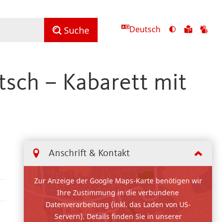
Deutsch
Ansicht
Zu
Zu
Suche
mit
den
de
hohem
Inhalte
Inh
Kontrast
in
in
sch – Kabarett mit
umschalten
leichter
Geb
Sprach
Anschrift & Kontakt
Zur Anzeige der Google Maps-Karte benötigen wir
Ihre Zustimmung in die verbundene
Datenverarbeitung (inkl. das Laden von US-
Servern). Details finden Sie in unserer