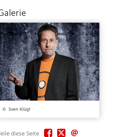
Galerie
Sven Klügl
Teile
Teile
Teile
eile diese Seite