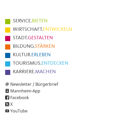
Hauptmenüpunkte
SERVICE.
BIETEN
im
WIRTSCHAFT.
ENTWICKELN
Fußbereich
STADT.
GESTALTEN
der
BILDUNG.
STÄRKEN
Seite
KULTUR.
ERLEBEN
TOURISMUS.
ENTDECKEN
KARRIERE.
MACHEN
Newsletter / Bürgerbrief
Mannheim-App
Facebook
X
YouTube