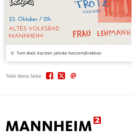
Tom Walz Karsten Jahnke Konzertdirektion
Teile
Teile
Teile
Teile diese Seite
diese
diese
diese
Seite
Seite
Seite
auf
auf
per
Facebook
X
E-
Mail