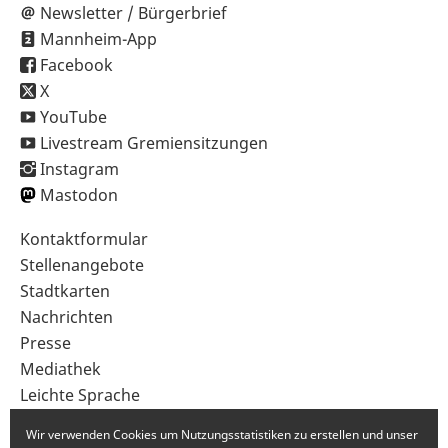
Newsletter / Bürgerbrief
Mannheim-App
Facebook
X
YouTube
Livestream Gremiensitzungen
Instagram
Mastodon
Sekundärnavigation
Kontaktformular
im
Stellenangebote
Fußbereich
Stadtkarten
Nachrichten
Presse
Mediathek
Leichte Sprache
Gebärdensprache
Wir verwenden Cookies um Nutzungsstatistiken zu erstellen und unser