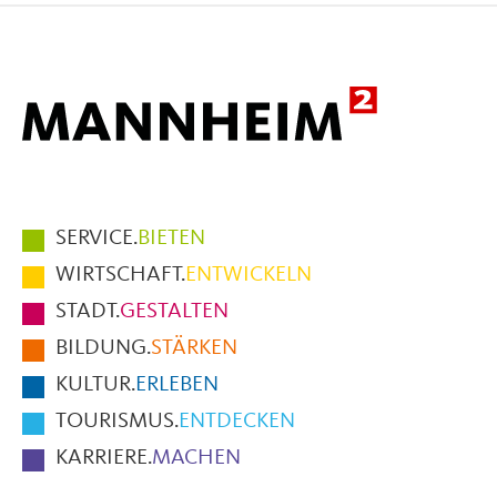
Facebook
X
E-
Mail
Hauptmenüpunkte
SERVICE.
BIETEN
im
WIRTSCHAFT.
ENTWICKELN
Fußbereich
STADT.
GESTALTEN
der
BILDUNG.
STÄRKEN
Seite
KULTUR.
ERLEBEN
TOURISMUS.
ENTDECKEN
KARRIERE.
MACHEN