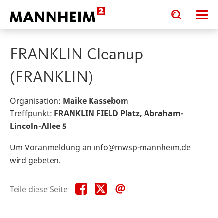
Toggle
Toggle
search
search
input
input
form
FRANKLIN Cleanup
(FRANKLIN)
Organisation:
Maike Kassebom
Treffpunkt:
FRANKLIN FIELD Platz, Abraham-
Lincoln-Allee 5
Um Voranmeldung an info@mwsp-mannheim.de
wird gebeten.
Teile
Teile
Teile
Teile diese Seite
diese
diese
diese
Seite
Seite
Seite
auf
auf
per