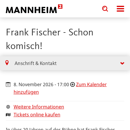
Toggle
Toggle
search
search
input
input
form
Frank Fischer - Schon
komisch!
Anschrift & Kontakt
8. November 2026 - 17:00
Zum Kalender
hinzufügen
Weitere Informationen
Tickets online kaufen
In über 20 Jahren auf der Bühne hat Frank Fischer