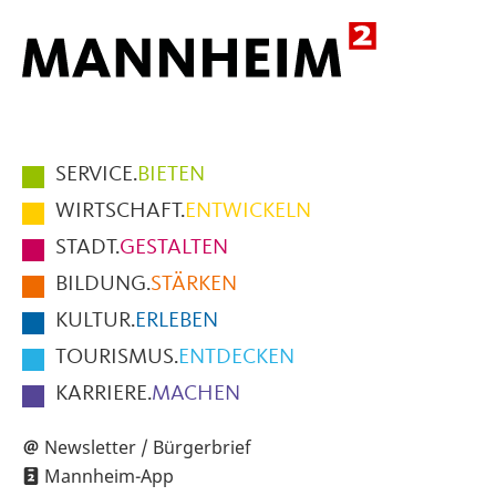
Hauptmenüpunkte
SERVICE.
BIETEN
im
WIRTSCHAFT.
ENTWICKELN
Fußbereich
STADT.
GESTALTEN
der
BILDUNG.
STÄRKEN
Seite
KULTUR.
ERLEBEN
TOURISMUS.
ENTDECKEN
KARRIERE.
MACHEN
Newsletter / Bürgerbrief
Mannheim-App