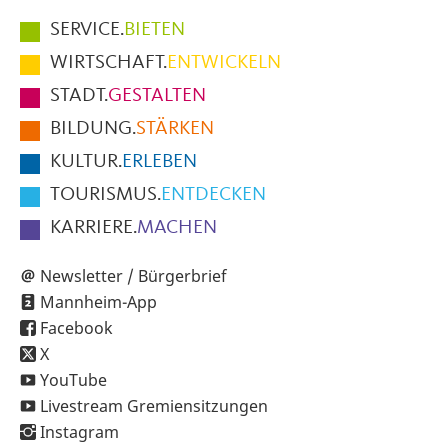
Hauptmenüpunkte
SERVICE.
BIETEN
im
WIRTSCHAFT.
ENTWICKELN
Fußbereich
STADT.
GESTALTEN
der
BILDUNG.
STÄRKEN
Seite
KULTUR.
ERLEBEN
TOURISMUS.
ENTDECKEN
KARRIERE.
MACHEN
Newsletter / Bürgerbrief
Mannheim-App
Facebook
X
YouTube
Livestream Gremiensitzungen
Instagram