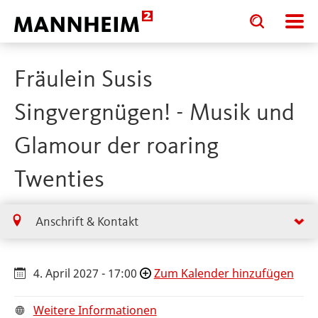
Toggle
Toggle
search
search
input
input
form
Fräulein Susis
Singvergnügen! - Musik und
Glamour der roaring
Twenties
Anschrift & Kontakt
4. April 2027 - 17:00
Zum Kalender hinzufügen
Weitere Informationen