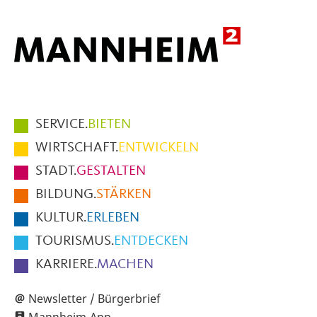
Hauptmenüpunkte
SERVICE.
BIETEN
im
WIRTSCHAFT.
ENTWICKELN
Fußbereich
STADT.
GESTALTEN
der
BILDUNG.
STÄRKEN
Seite
KULTUR.
ERLEBEN
TOURISMUS.
ENTDECKEN
KARRIERE.
MACHEN
Newsletter / Bürgerbrief
Mannheim-App