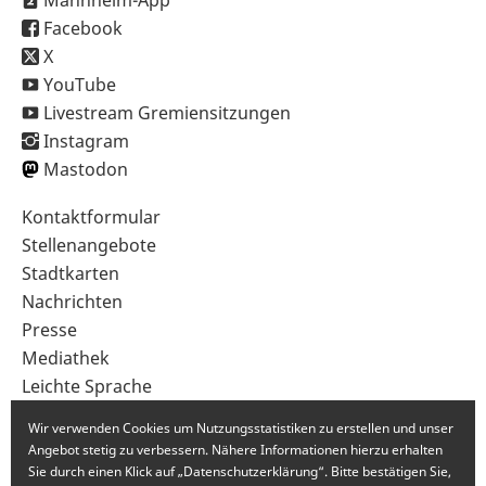
Facebook
X
YouTube
Livestream Gremiensitzungen
Instagram
Mastodon
Sekundärnavigation
Kontaktformular
im
Stellenangebote
Fußbereich
Stadtkarten
Nachrichten
Presse
Mediathek
Leichte Sprache
Gebärdensprache
Wir verwenden Cookies um Nutzungsstatistiken zu erstellen und unser
Angebot stetig zu verbessern. Nähere Informationen hierzu erhalten
Sie durch einen Klick auf „Datenschutzerklärung“. Bitte bestätigen Sie,