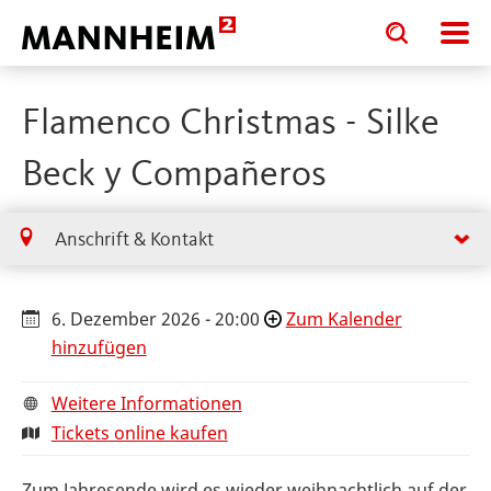
Toggle
Toggle
search
search
input
input
form
Flamenco Christmas - Silke
Beck y Compañeros
Anschrift & Kontakt
6. Dezember 2026 - 20:00
Zum Kalender
hinzufügen
Weitere Informationen
Tickets online kaufen
Zum Jahresende wird es wieder weihnachtlich auf der