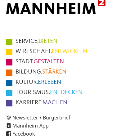
Hauptmenüpunkte
SERVICE.
BIETEN
im
WIRTSCHAFT.
ENTWICKELN
Fußbereich
STADT.
GESTALTEN
der
BILDUNG.
STÄRKEN
Seite
KULTUR.
ERLEBEN
TOURISMUS.
ENTDECKEN
KARRIERE.
MACHEN
Newsletter / Bürgerbrief
Mannheim-App
Facebook