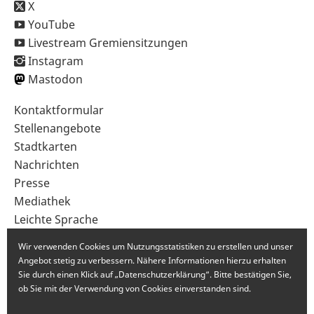
X
YouTube
Livestream Gremiensitzungen
Instagram
Mastodon
Sekundärnavigation
Kontaktformular
im
Stellenangebote
Fußbereich
Stadtkarten
Nachrichten
Presse
Mediathek
Leichte Sprache
Gebärdensprache
Wir verwenden Cookies um Nutzungsstatistiken zu erstellen und unser
Angebot stetig zu verbessern. Nähere Informationen hierzu erhalten
Sie durch einen Klick auf „Datenschutzerklärung“. Bitte bestätigen Sie,
ob Sie mit der Verwendung von Cookies einverstanden sind.