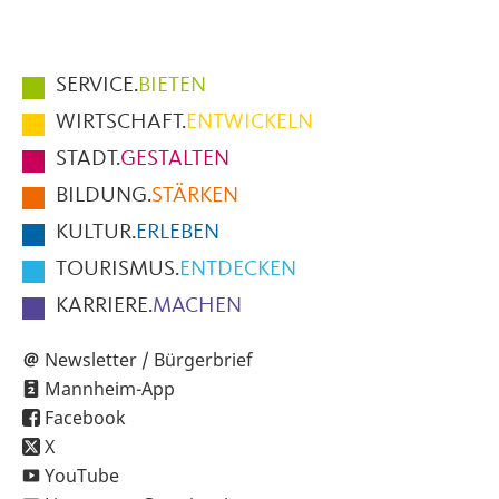
Hauptmenüpunkte
SERVICE.
BIETEN
im
WIRTSCHAFT.
ENTWICKELN
Fußbereich
STADT.
GESTALTEN
der
BILDUNG.
STÄRKEN
Seite
KULTUR.
ERLEBEN
TOURISMUS.
ENTDECKEN
KARRIERE.
MACHEN
Newsletter / Bürgerbrief
Mannheim-App
Facebook
X
YouTube