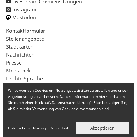
Livestream Gremiensitzungen
Instagram
Mastodon
Sekundärnavigation
Kontaktformular
im
Stellenangebote
Fußbereich
Stadtkarten
Nachrichten
Presse
Mediathek
Leichte Sprache
Gebärdensprache
Wir verwenden Cookies um Nutzungsstatistiken zu erstellen und unser
Angebot stetig zu verbessern. Nähere Informationen hierzu erhalten
Sie durch einen Klick auf „Datenschutzerklärung“. Bitte bestätigen Sie,
ob Sie mit der Verwendung von Cookies einverstanden sind.
Akzeptieren
Datenschutzerklärung
Nein, danke