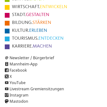
im
WIRTSCHAFT.
ENTWICKELN
Fußbereich
STADT.
GESTALTEN
der
BILDUNG.
STÄRKEN
Seite
KULTUR.
ERLEBEN
TOURISMUS.
ENTDECKEN
KARRIERE.
MACHEN
Newsletter / Bürgerbrief
Mannheim-App
Facebook
X
YouTube
Livestream Gremiensitzungen
Instagram
Mastodon