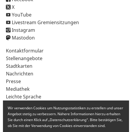
X
YouTube
Livestream Gremiensitzungen
Instagram
Mastodon
Sekundärnavigation
Kontaktformular
im
Stellenangebote
Fußbereich
Stadtkarten
Nachrichten
Presse
Mediathek
Leichte Sprache
Gebärdensprache
Wir verwenden Cookies um Nutzungsstatistiken zu erstellen und unser
Angebot stetig zu verbessern. Nähere Informationen hierzu erhalten
Sie durch einen Klick auf „Datenschutzerklärung“. Bitte bestätigen Sie,
ob Sie mit der Verwendung von Cookies einverstanden sind.