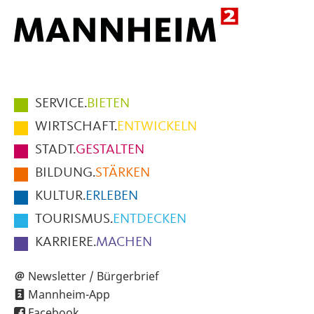
Hauptmenüpunkte
SERVICE.
BIETEN
im
WIRTSCHAFT.
ENTWICKELN
Fußbereich
STADT.
GESTALTEN
der
BILDUNG.
STÄRKEN
Seite
KULTUR.
ERLEBEN
TOURISMUS.
ENTDECKEN
KARRIERE.
MACHEN
Newsletter / Bürgerbrief
Mannheim-App
Facebook