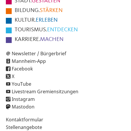
STADT.
GESTALTEN
der
BILDUNG.
STÄRKEN
Seite
KULTUR.
ERLEBEN
TOURISMUS.
ENTDECKEN
KARRIERE.
MACHEN
Newsletter / Bürgerbrief
Mannheim-App
Facebook
X
YouTube
Livestream Gremiensitzungen
Instagram
Mastodon
Sekundärnavigation
Kontaktformular
im
Stellenangebote