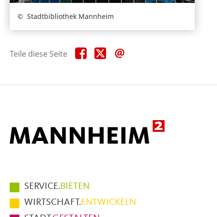
Stadtbibliothek Mannheim
Teile
Teile
Teile
Teile diese Seite
diese
diese
diese
Seite
Seite
Seite
auf
auf
per
Facebook
X
E-
Mail
Hauptmenüpunkte
SERVICE.
BIETEN
im
WIRTSCHAFT.
ENTWICKELN
Fußbereich