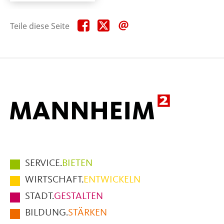
Teile
Teile
Teile
Teile diese Seite
diese
diese
diese
Seite
Seite
Seite
auf
auf
per
Facebook
X
E-
Mail
Hauptmenüpunkte
SERVICE.
BIETEN
im
WIRTSCHAFT.
ENTWICKELN
Fußbereich
STADT.
GESTALTEN
der
BILDUNG.
STÄRKEN
Seite