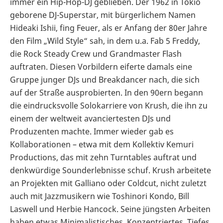
immer ein Hip-Hop-DJ geblieben. Der 1962 in Tokio
geborene DJ-Superstar, mit bürgerlichem Namen
Hideaki Ishii, fing Feuer, als er Anfang der 80er Jahre
den Film „Wild Style“ sah, in dem u.a. Fab 5 Freddy,
die Rock Steady Crew und Grandmaster Flash
auftraten. Diesen Vorbildern eiferte damals eine
Gruppe junger DJs und Breakdancer nach, die sich
auf der Straße ausprobierten. In den 90ern begann
die eindrucksvolle Solokarriere von Krush, die ihn zu
einem der weltweit avanciertesten DJs und
Produzenten machte. Immer wieder gab es
Kollaborationen – etwa mit dem Kollektiv Kemuri
Productions, das mit zehn Turntables auftrat und
denkwürdige Sounderlebnisse schuf. Krush arbeitete
an Projekten mit Galliano oder Coldcut, nicht zuletzt
auch mit Jazzmusikern wie Toshinori Kondo, Bill
Laswell und Herbie Hancock. Seine jüngsten Arbeiten
haben etwas Minimalistisches, Konzentriertes, Tiefes,