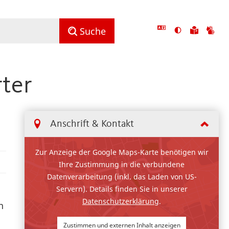
Ansicht
Zu
Zu
Suche
mit
den
de
hohem
Inhalte
Inh
Kontrast
in
in
rter
umschalten
leichter
Geb
Sprach
Anschrift & Kontakt
Zur Anzeige der Google Maps-Karte benötigen wir
Ihre Zustimmung in die verbundene
Datenverarbeitung (inkl. das Laden von US-
Servern). Details finden Sie in unserer
Datenschutzerklärung
.
n
Zustimmen und externen Inhalt anzeigen