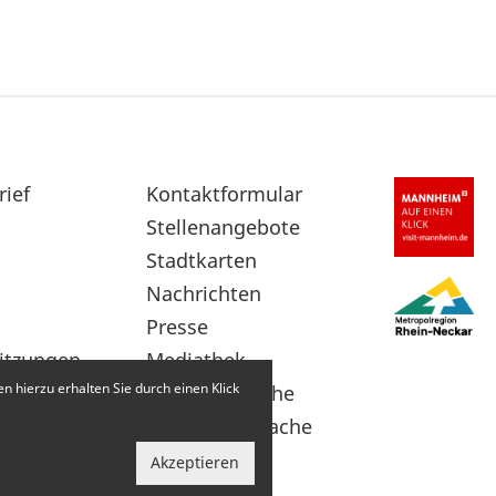
rief
Sekundärnavigation
Kontaktformular
im
Stellenangebote
Fußbereich
Stadtkarten
Nachrichten
Presse
itzungen
Mediathek
 hierzu erhalten Sie durch einen Klick
Leichte Sprache
Gebärdensprache
Akzeptieren