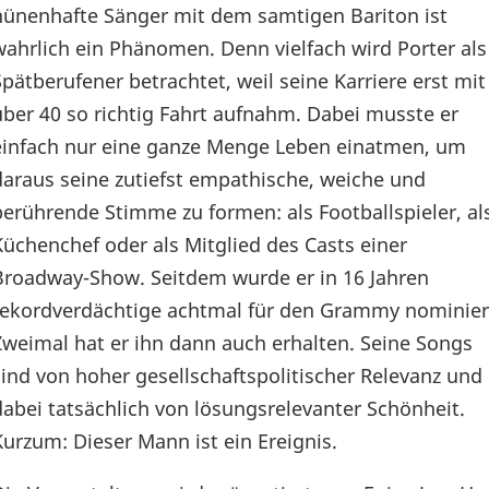
hünenhafte Sänger mit dem samtigen Bariton ist
wahrlich ein Phänomen. Denn vielfach wird Porter als
Spätberufener betrachtet, weil seine Karriere erst mit
über 40 so richtig Fahrt aufnahm. Dabei musste er
einfach nur eine ganze Menge Leben einatmen, um
daraus seine zutiefst empathische, weiche und
berührende Stimme zu formen: als Footballspieler, al
Küchenchef oder als Mitglied des Casts einer
Broadway-Show. Seitdem wurde er in 16 Jahren
rekordverdächtige achtmal für den Grammy nominier
Zweimal hat er ihn dann auch erhalten. Seine Songs
sind von hoher gesellschaftspolitischer Relevanz und
dabei tatsächlich von lösungsrelevanter Schönheit.
Kurzum: Dieser Mann ist ein Ereignis.