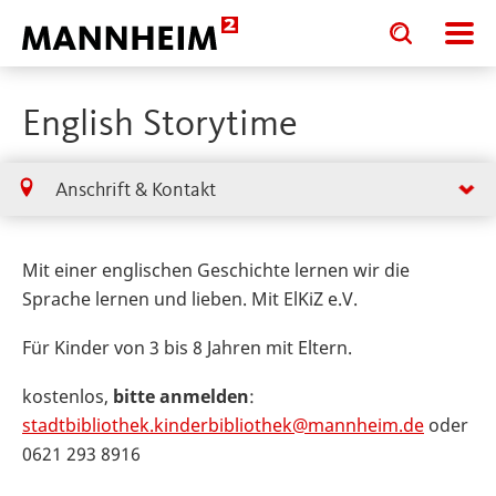
Toggle
Toggle
search
search
input
input
form
English Storytime
Anschrift & Kontakt
Mit einer englischen Geschichte lernen wir die
Sprache lernen und lieben. Mit ElKiZ e.V.
Für Kinder von 3 bis 8 Jahren mit Eltern.
kostenlos,
bitte anmelden
:
stadtbibliothek.kinderbibliothek@mannheim.de
oder
0621 293 8916