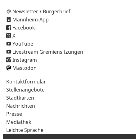
Newsletter / Bürgerbrief
Mannheim-App
Facebook
X
YouTube
Livestream Gremiensitzungen
Instagram
Mastodon
Sekundärnavigation
Kontaktformular
im
Stellenangebote
Fußbereich
Stadtkarten
Nachrichten
Presse
Mediathek
Leichte Sprache
Gebärdensprache