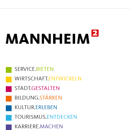
auf
auf
per
Facebook
X
E-
Mail
Hauptmenüpunkte
SERVICE.
BIETEN
im
WIRTSCHAFT.
ENTWICKELN
Fußbereich
STADT.
GESTALTEN
der
BILDUNG.
STÄRKEN
Seite
KULTUR.
ERLEBEN
TOURISMUS.
ENTDECKEN
KARRIERE.
MACHEN