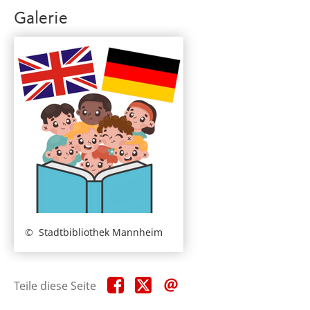
Galerie
Stadtbibliothek Mannheim
Teile
Teile
Teile
Teile diese Seite
diese
diese
diese
Seite
Seite
Seite