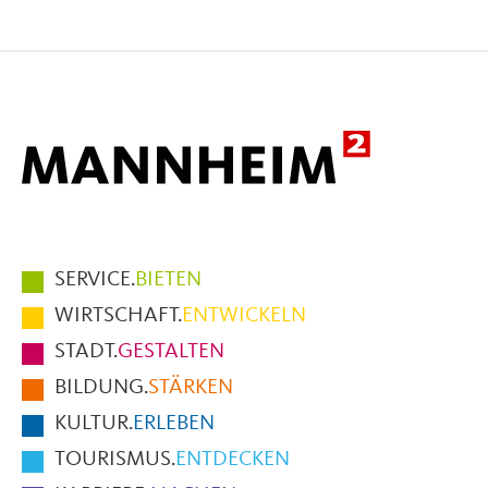
Seite
Seite
Seite
auf
auf
per
Facebook
X
E-
Mail
Hauptmenüpunkte
SERVICE.
BIETEN
im
WIRTSCHAFT.
ENTWICKELN
Fußbereich
STADT.
GESTALTEN
der
BILDUNG.
STÄRKEN
Seite
KULTUR.
ERLEBEN
TOURISMUS.
ENTDECKEN