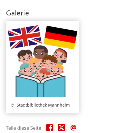
Galerie
Stadtbibliothek Mannheim
Teile
Teile
Teile
Teile diese Seite
diese
diese
diese