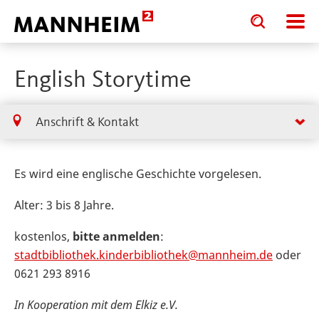
Toggle
Toggle
search
search
input
input
form
English Storytime
Anschrift & Kontakt
Es wird eine englische Geschichte vorgelesen.
Alter: 3 bis 8 Jahre.
kostenlos,
bitte anmelden
:
stadtbibliothek.kinderbibliothek@mannheim.de
oder
0621 293 8916
In Kooperation mit dem Elkiz e.V.