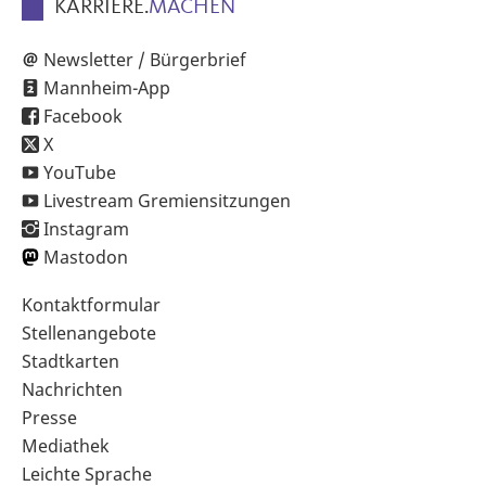
KARRIERE.
MACHEN
Newsletter / Bürgerbrief
Mannheim-App
Facebook
X
YouTube
Livestream Gremiensitzungen
Instagram
Mastodon
Sekundärnavigation
Kontaktformular
im
Stellenangebote
Fußbereich
Stadtkarten
Nachrichten
Presse
Mediathek
Leichte Sprache